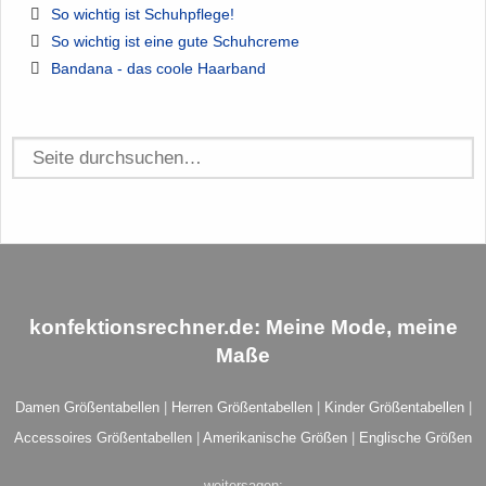
So wichtig ist Schuhpflege!
So wichtig ist eine gute Schuhcreme
Bandana - das coole Haarband
konfektionsrechner.de
: Meine Mode, meine
Maße
Damen Größentabellen
|
Herren Größentabellen
|
Kinder Größentabellen
|
Accessoires Größentabellen
|
Amerikanische Größen
|
Englische Größen
weitersagen: