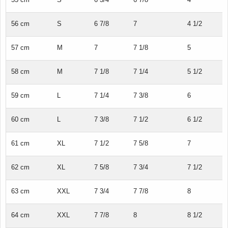
56 cm
S
6 7/8
7
4 1/2
57 cm
M
7
7 1/8
5
58 cm
M
7 1/8
7 1/4
5 1/2
59 cm
L
7 1/4
7 3/8
6
60 cm
L
7 3/8
7 1/2
6 1/2
61 cm
XL
7 1/2
7 5/8
7
62 cm
XL
7 5/8
7 3/4
7 1/2
63 cm
XXL
7 3/4
7 7/8
8
64 cm
XXL
7 7/8
8
8 1/2