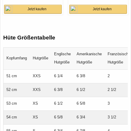
Outdoorhut
Jetzt kaufen
Jetzt kaufen
Hüte Größentabelle
Englische
Amerikanische
Französische
Kopfumfang
Hutgröße
Hutgröße
Hutgröße
Hutgröße
51 cm
XXS
6 1/4
6 3/8
2
52 cm
XXS
6 3/8
6 1/2
2 1/2
53 cm
XS
6 1/2
6 5/8
3
54 cm
XS
6 5/8
6 3/4
3 1/2
55 cm
S
6 3/4
6 7/8
4