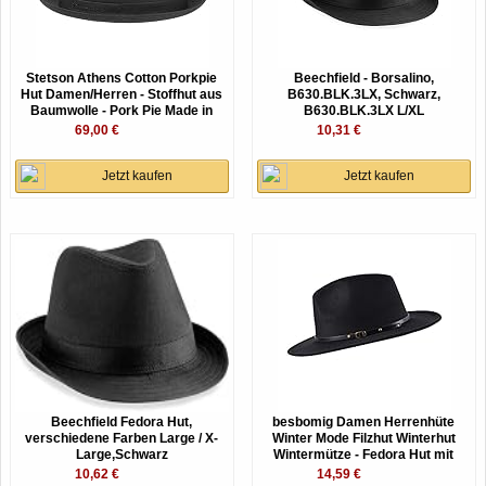
Stetson Athens Cotton Porkpie
Beechfield - Borsalino,
Hut Damen/Herren - Stoffhut aus
B630.BLK.3LX, Schwarz,
Baumwolle - Pork Pie Made in
B630.BLK.3LX L/XL
Italy - Sommer/Winter - Herrenhut
69,00 €
10,31 €
mit Innenfutter - schwarz 59 cm
Jetzt kaufen
Jetzt kaufen
Beechfield Fedora Hut,
besbomig Damen Herrenhüte
verschiedene Farben Large / X-
Winter Mode Filzhut Winterhut
Large,Schwarz
Wintermütze - Fedora Hut mit
breiter Krempe Filzhut
10,62 €
14,59 €