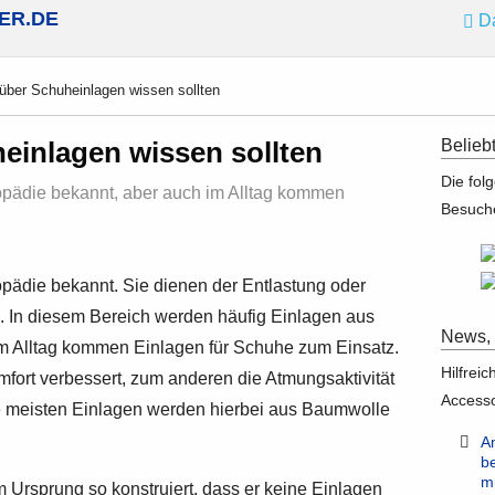
ER.DE
D
über Schuheinlagen wissen sollten
Belieb
einlagen wissen sollten
Die fol
opädie bekannt, aber auch im Alltag kommen
Besuche
pädie bekannt. Sie dienen der Entlastung oder
. In diesem Bereich werden häufig Einlagen aus
News, 
 im Alltag kommen Einlagen für Schuhe zum Einsatz.
Hilfrei
mfort verbessert, zum anderen die Atmungsaktivität
Accesso
e meisten Einlagen werden hierbei aus Baumwolle
A
b
m
 Ursprung so konstruiert, dass er keine Einlagen