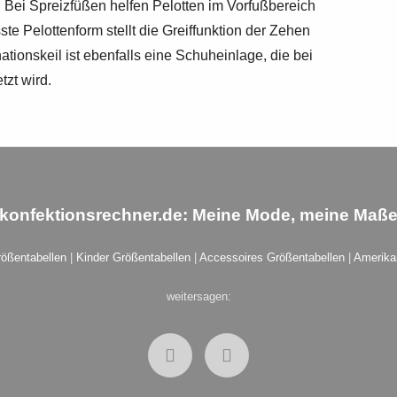
 Bei Spreizfüßen helfen Pelotten im Vorfußbereich
te Pelottenform stellt die Greiffunktion der Zehen
tionskeil ist ebenfalls eine Schuheinlage, die bei
zt wird.
konfektionsrechner.de
: Meine Mode, meine Maß
rößentabellen
|
Kinder Größentabellen
|
Accessoires Größentabellen
|
Amerika
weitersagen: