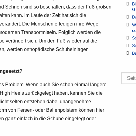
B
nd Sehnen sind so beschaffen, dass der Fuß großen
G
ten kann. Im Laufe der Zeit hat sich die
D
erändert. Die Menschen erledigen ihre Wege
W
so
modernen Transportmitteln. Folglich werden die
So
e verändert sich. Um den Fuß wieder auf die
So
gen, werden orthopädische Schuheinlagen
B
ngesetzt?
es Problem. Wenn auch Sie schon einmal längere
r High Heels zurückgelegt haben, kennen Sie die
cht selten entstehen dabei unangenehme
orm von Fersen- oder Ballenpolstern können hier
en ganz einfach in die Schuhe eingelegt oder