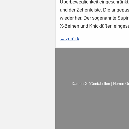
Überbeweglichkeit eingeschränkt.
und der Zehenleiste. Die angepass
wieder her. Der sogenannte Supina
X-Beinen und Knickfüßen eingeset
← zurück
Damen Größentabellen
|
Herren G