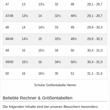
47
13
13½
32
48
29,1 - 29,7
47/48
13½
14
32½
48½
29,1 - 29,7
48
14
14½
33
49
29,8 - 30,3
48/49
14½
15
33½
49½
29,8 - 30,3
49
15
15½
34
50
30,4 - 31,0
49/50
15½
16
34½
50½
30,4 - 31,0
50
16
16½
35
51
31,1 - 31,6
Schuhe Größentabelle Herren
Beliebte Rechner & Größentabellen
Die folgenden Inhalte sind bei unseren Besuchern besonders