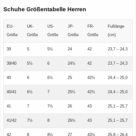
Schuhe Größentabelle Herren
EU-
UK-
US-
JP-
FR-
Fußlänge
Größe
Größe
Größe
Größe
Größe
(cm)
39
5
5½
24
42
23,7 – 24,3
39/40
5½
6
24½
42
23,7 – 24,3
40
6
6½
25
42½
24,4 – 25,0
40/41
6½
7
25½
42½
24,4 – 25,0
41
7
7½
26
43
25,1 – 25,7
41/42
7½
8
26½
43
25,1 – 25,7
42
8
8½
27
43½
25,8 – 26,4