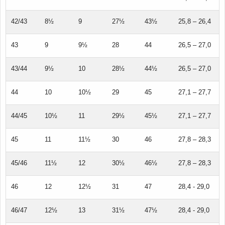
42/43
8½
9
27½
43½
25,8 – 26,4
43
9
9½
28
44
26,5 – 27,0
43/44
9½
10
28½
44½
26,5 – 27,0
44
10
10½
29
45
27,1 – 27,7
44/45
10½
11
29½
45½
27,1 – 27,7
45
11
11½
30
46
27,8 – 28,3
45/46
11½
12
30½
46½
27,8 – 28,3
46
12
12½
31
47
28,4 - 29,0
46/47
12½
13
31½
47½
28,4 - 29,0